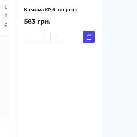
0
Крыжма КР 6 Інтерлок
0
583 грн.
0