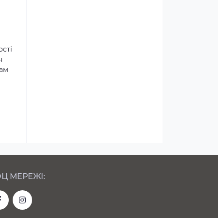
ості
н
там
Ц МЕРЕЖІ: