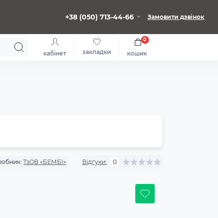
+38 (050) 713-44-66
Замовити дзвінок
0
закладки
кабінет
кошик
робник:
ТзОВ «БЕМБІ»
Відгуки:
0