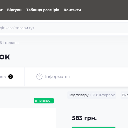
ог
Відгуки
Таблиця розмірів
Контакти
6 Інтерлок
ок
ків
Iнформація
0
Код товару:
КР 6 Інтерлок
Ви
в наявності
583 грн.