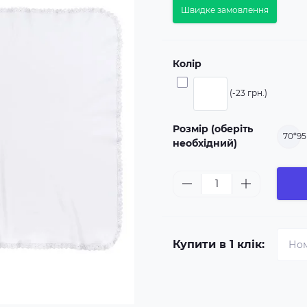
Швидке замовлення
Колір
(-23 грн.)
Розмір (оберіть
70*95
необхідний)
Купити в 1 клік: