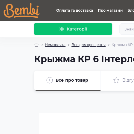
Оплата та доставка
Про магазин
Бл
Категорії
Немовлята
Все для хрещення
Крыжма КР 
Крыжма КР 6 Інтерл
Все про товар
Відгу