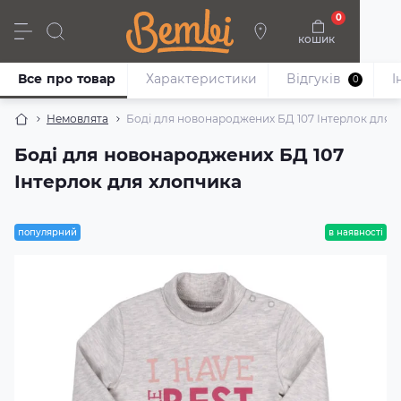
0
кошик
Дівчата
Хлопці
Немовлята
Взуття
Все про товар
Характеристики
Відгуків
I
0
Немовлята
Боді для новонароджених БД 107 Інтерлок для 
Боді для новонароджених БД 107
Інтерлок для хлопчика
популярний
в наявності