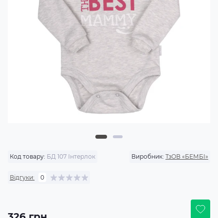
Код товару:
БД 107 Інтерлок
Виробник:
ТзОВ «БЕМБІ»
Відгуки:
0
326 грн.