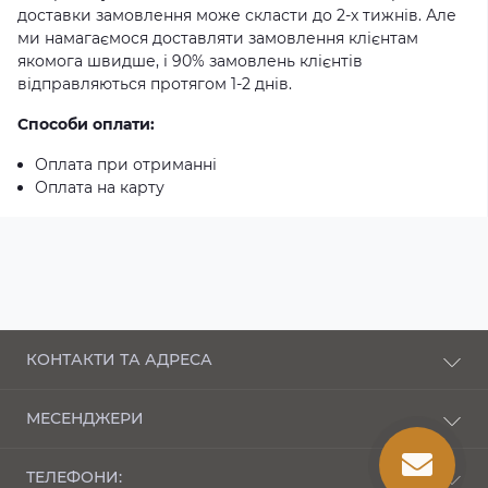
доставки замовлення може скласти до 2-х тижнів. Але
ми намагаємося доставляти замовлення клієнтам
якомога швидше, і 90% замовлень клієнтів
відправляються протягом 1-2 днів.
Способи оплати:
Оплата при отриманні
Оплата на карту
КОНТАКТИ ТА АДРЕСА
п-кт Соборності, 43 Луцьк, Волинська область,
МЕСЕНДЖЕРИ
43000
Telegram
bembi_market@ukr.net
ТЕЛЕФОНИ: