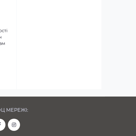
ості
н
там
Ц МЕРЕЖІ: