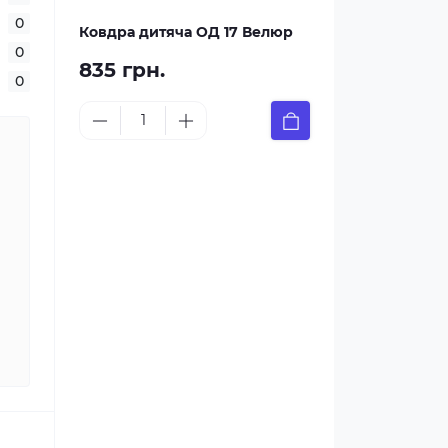
0
Ковдра дитяча ОД 17 Велюр
0
835 грн.
0