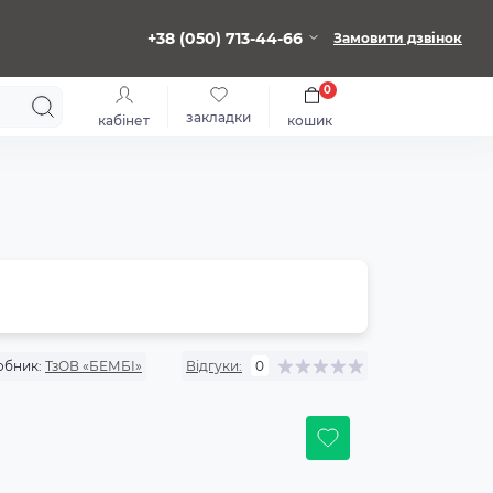
+38 (050) 713-44-66
Замовити дзвінок
0
закладки
кабінет
кошик
обник:
ТзОВ «БЕМБІ»
Відгуки:
0