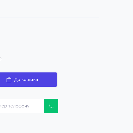
0
До кошика