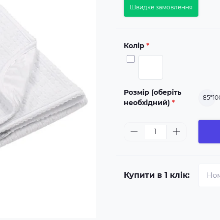
Швидке замовлення
Колір
*
Розмір (оберіть
85*10
необхідний)
*
Купити в 1 клік: