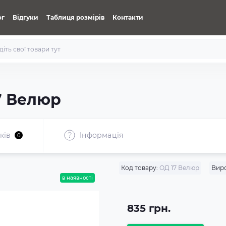
ог
Відгуки
Таблиця розмірів
Контакти
7 Велюр
ків
Iнформація
0
Код товару:
ОД 17 Велюр
Вир
в наявності
835 грн.