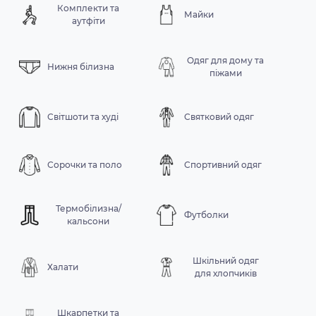
Комплекти та
Майки
аутфіти
Одяг для дому та
Нижня білизна
піжами
Світшоти та худі
Святковий одяг
Сорочки та поло
Спортивний одяг
Термобілизна/
Футболки
кальсони
Шкільний одяг
Халати
для хлопчиків
Шкарпетки та