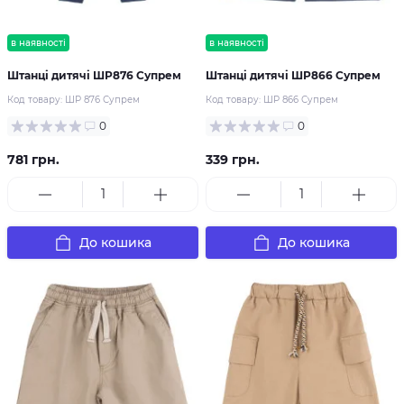
в наявності
в наявності
Штанці дитячі ШР876 Супрем
Штанці дитячі ШР866 Супрем
Код товару:
ШР 876 Супрем
Код товару:
ШР 866 Супрем
0
0
781 грн.
339 грн.
До кошика
До кошика