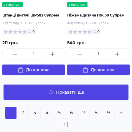
в наявності
в наявності
Штанці дитячі ШР582 Супрем
Піжама дитяча ПЖ 58 Супрем
Код товару:
ШР 582 Супрем
Код товару:
ПЖ 58 Супрем
0
0
211 грн.
540 грн.
До кошика
До кошика
Показати ще
1
2
3
4
5
6
7
8
9
>
>|