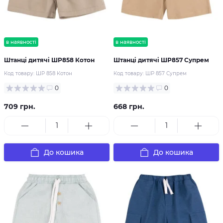
в наявності
в наявності
Штанці дитячі ШР858 Котон
Штанці дитячі ШР857 Супрем
Код товару:
ШР 858 Котон
Код товару:
ШР 857 Супрем
0
0
709 грн.
668 грн.
До кошика
До кошика