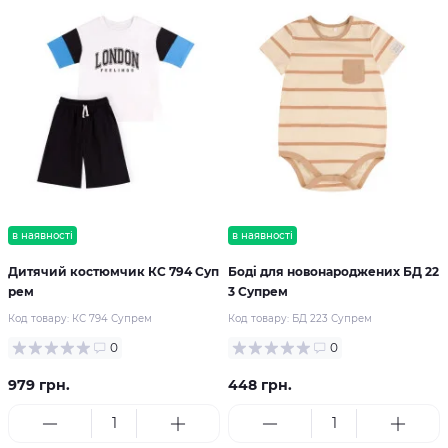
в наявності
в наявності
Дитячий костюмчик КС 794 Суп
Боді для новонароджених БД 22
рем
3 Супрем
Код товару:
КС 794 Супрем
Код товару:
БД 223 Супрем
0
0
979 грн.
448 грн.