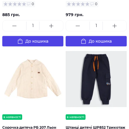
0
0
885 грн.
979 грн.
До кошика
До кошика
в наявності
в наявності
Сорочка дитяча РБ 207 Льон
Штанці дитячі ШР852 Трикотаж