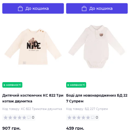
До кошика
До кошика
в наявності
в наявності
Дитячий костюмчик КС 822 Три
Боді для новонароджених БД 22
котаж двунитка
7 Супрем
Код товару:
КС 822 Трикотаж двунитка
Код товару:
БД 227 Супрем
0
0
907 грн.
459 грн.