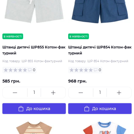
в наявності
в наявності
Штанці дитячі ШР855 Котон-фак
Штанці дитячі ШР854 Котон-фак
турний
турний
Код товару:
ШР 855 Котон-фактурний
Код товару:
ШР 854 Котон-фактурний
0
0
585 грн.
968 грн.
До кошика
До кошика