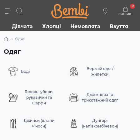
0
кошик
Дівчата
Хлопці
Немовлята
Взуття
Одяг
Одяг
Верхній одяг/
Боді
жилетки
Головні убори,
Джемпера та
рукавички та
трикотажний одяг
шарфи
Джинси (штани
Дунгарі
чіноси)
(напівкомбінезон)