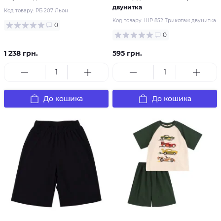
двунитка
Код товару:
РБ 207 Льон
Код товару:
ШР 852 Трикотаж двунитка
0
0
1 238 грн.
595 грн.
До кошика
До кошика