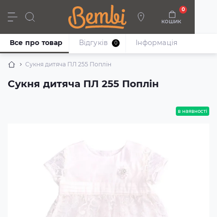
0
кошик
Дівчата
Хлопці
Немовлята
Взуття
Все про товар
Відгуків
Iнформація
0
Сукня дитяча ПЛ 255 Поплін
Сукня дитяча ПЛ 255 Поплін
в наявності