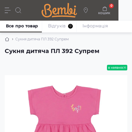
0
кошик
Дівчата
Хлопці
Немовлята
Взуття
Все про товар
Відгуків
Iнформація
0
Сукня дитяча ПЛ 392 Супрем
Сукня дитяча ПЛ 392 Супрем
в наявності