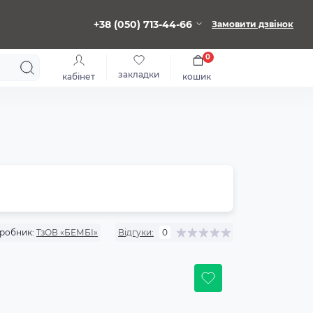
+38 (050) 713-44-66
Замовити дзвінок
0
закладки
кабінет
кошик
робник:
ТзОВ «БЕМБІ»
Відгуки:
0