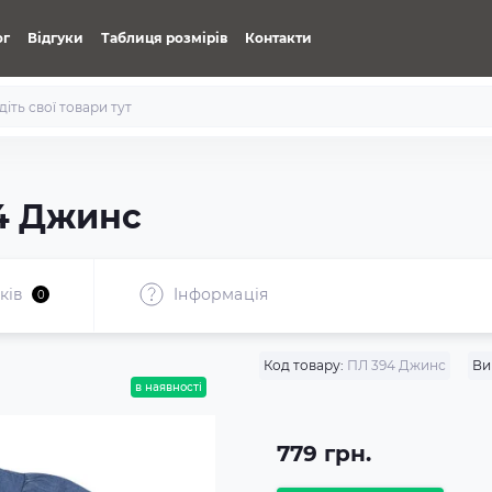
ог
Відгуки
Таблиця розмірів
Контакти
4 Джинс
ків
Iнформація
0
Код товару:
ПЛ 394 Джинс
Ви
в наявності
779 грн.