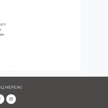
ості
н
там
Ц МЕРЕЖІ: