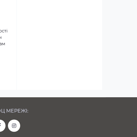
ості
н
там
Ц МЕРЕЖІ: