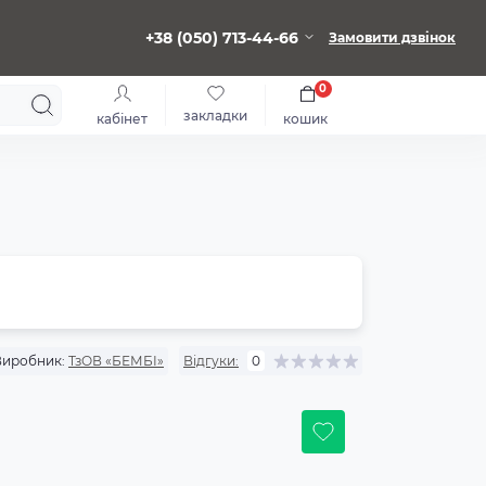
+38 (050) 713-44-66
Замовити дзвінок
0
закладки
кабінет
кошик
Виробник:
ТзОВ «БЕМБІ»
Відгуки:
0