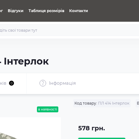
ог
Відгуки
Таблиця розмірів
Контакти
 Інтерлок
ків
Iнформація
0
Код товару:
ПЛ 414 Інтерлок
в наявності
578 грн.