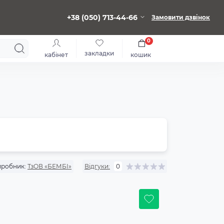
+38 (050) 713-44-66
Замовити дзвінок
0
закладки
кабінет
кошик
робник:
ТзОВ «БЕМБІ»
Відгуки:
0