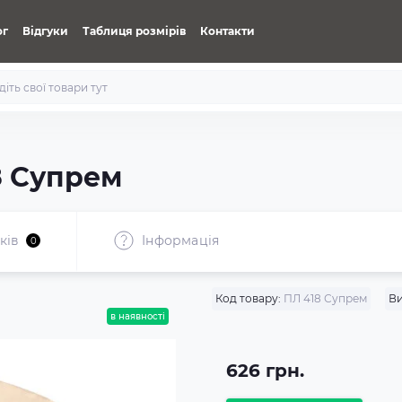
ог
Відгуки
Таблиця розмірів
Контакти
8 Супрем
ків
Iнформація
0
Код товару:
ПЛ 418 Супрем
Ви
в наявності
626 грн.