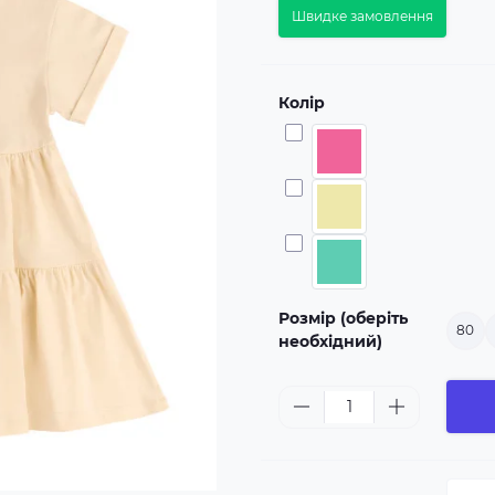
Швидке замовлення
Колір
Розмір (оберіть
80
необхідний)