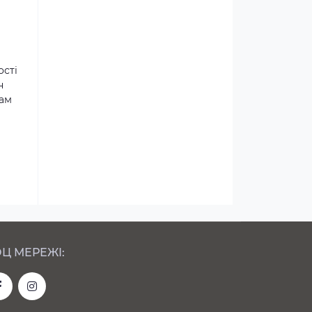
ості
н
там
Ц МЕРЕЖІ: