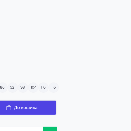
86
92
98
104
110
116
До кошика