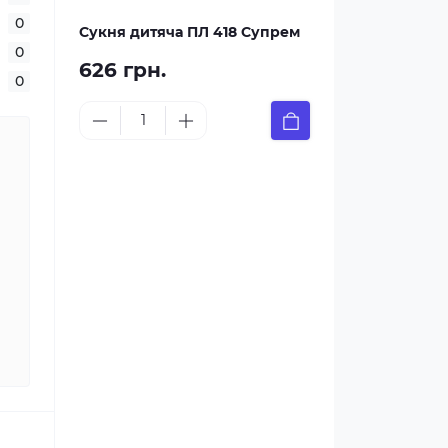
0
Сукня дитяча ПЛ 418 Супрем
0
626 грн.
0