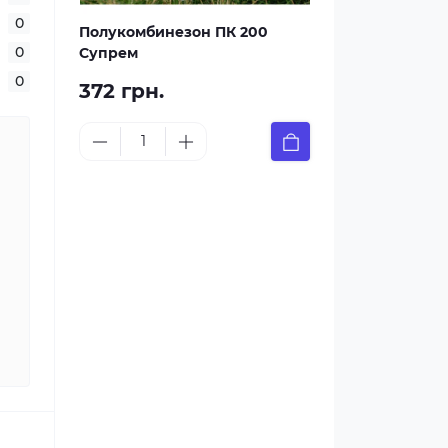
0
Полукомбинезон ПК 200
0
Супрем
0
372 грн.