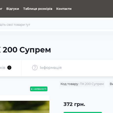
ог
Відгуки
Таблиця розмірів
Контакти
 200 Супрем
ків
Iнформація
0
Код товару:
ПК 200 Супрем
В
в наявності
372 грн.