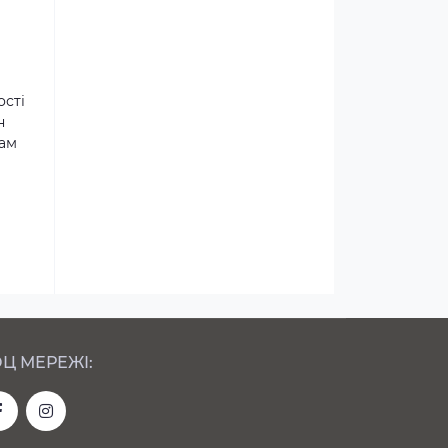
ості
н
там
Ц МЕРЕЖІ: