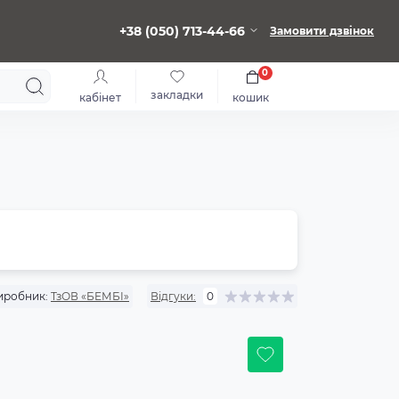
+38 (050) 713-44-66
Замовити дзвінок
0
закладки
кабінет
кошик
иробник:
ТзОВ «БЕМБІ»
Відгуки:
0