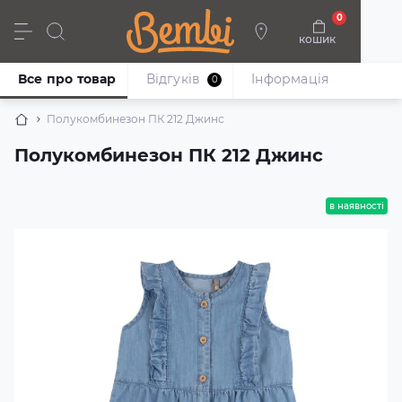
0
кошик
Дівчата
Хлопці
Немовлята
Взуття
Все про товар
Відгуків
Iнформація
0
Полукомбинезон ПК 212 Джинс
Полукомбинезон ПК 212 Джинс
в наявності