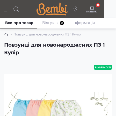
0
кошик
Дівчата
Хлопці
Немовлята
Взуття
Все про товар
Відгуків
Iнформація
0
Повзунці для новонароджених ПЗ 1 Кулір
Повзунці для новонароджених ПЗ 1
Кулір
в наявності