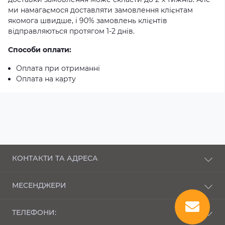
ми намагаємося доставляти замовлення клієнтам
якомога швидше, і 90% замовлень клієнтів
відправляються протягом 1-2 днів.
Способи оплати:
Оплата при отриманні
Оплата на карту
КОНТАКТИ ТА АДРЕСА
п-кт Соборності, 43 Луцьк, Волинська область,
МЕСЕНДЖЕРИ
43000
Telegram
bembi_market@ukr.net
ТЕЛЕФОНИ:
Viber