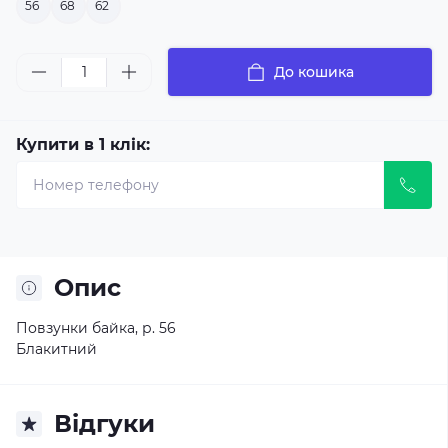
56
68
62
До кошика
Купити в 1 клік:
Опис
Повзунки байка, р. 56
Блакитний
Відгуки