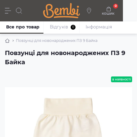
0
кошик
Дівчата
Хлопці
Немовлята
Взуття
Все про товар
Відгуків
Iнформація
0
Повзунці для новонароджених ПЗ 9 Байка
Повзунці для новонароджених ПЗ 9
Байка
в наявності