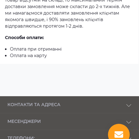
доставки замовлення може скласти до 2-х тижнів. Але
ми намагаємося доставляти замовлення клієнтам
якомога швидше, і 90% замовлень клієнтів
відправляються протягом 1-2 днів.
Способи оплати:
Оплата при отриманні
Оплата на карту
КОНТАКТИ ТА АДРЕСА
п-кт Соборності, 43 Луцьк, Волинська область,
МЕСЕНДЖЕРИ
43000
Telegram
bembi_market@ukr.net
ТЕЛЕФОНИ: