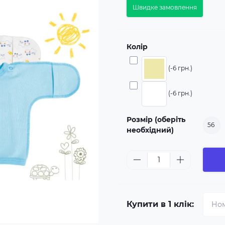
Швидке замовлення
Колір
(-6 грн.)
(-6 грн.)
Розмір (оберіть
56
необхідний)
Купити в 1 клік: