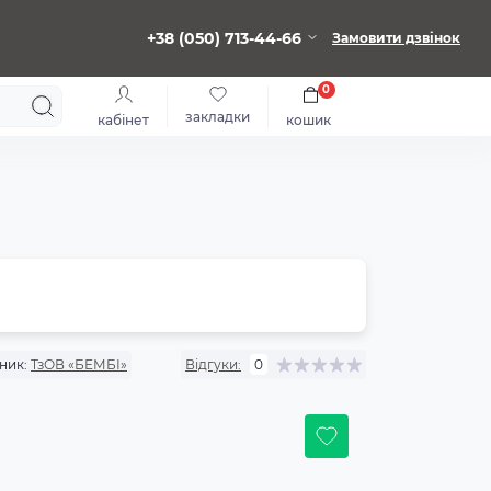
+38 (050) 713-44-66
Замовити дзвінок
0
закладки
кабінет
кошик
ник:
ТзОВ «БЕМБІ»
Відгуки:
0