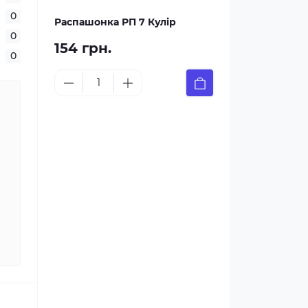
0
Распашонка РП 7 Кулір
0
154 грн.
0