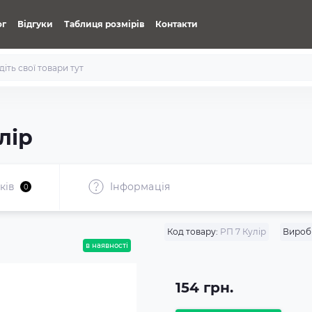
ог
Відгуки
Таблиця розмірів
Контакти
лір
ків
Iнформація
0
Код товару:
РП 7 Кулір
Вироб
в наявності
154 грн.