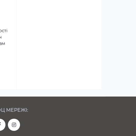
ості
н
там
Ц МЕРЕЖІ: