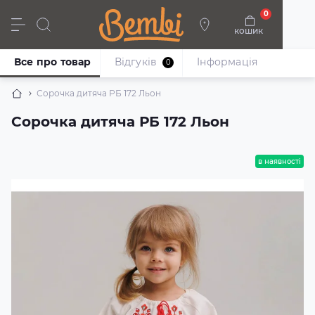
0
кошик
Дівчата
Хлопці
Немовлята
Взуття
Все про товар
Відгуків
Iнформація
0
Сорочка дитяча РБ 172 Льон
Сорочка дитяча РБ 172 Льон
в наявності