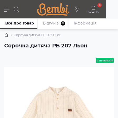
0
кошик
Дівчата
Хлопці
Немовлята
Взуття
Все про товар
Відгуків
Iнформація
0
Сорочка дитяча РБ 207 Льон
Сорочка дитяча РБ 207 Льон
в наявності