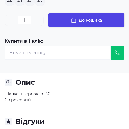
44
40
42
46
До кошика
Купити в 1 клік:
Опис
Шапка інтерлок, р. 40
Св.рожевий
Відгуки