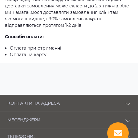
доставки замовлення може скласти до 2-х тижнів. Але
ми намагаємося доставляти замовлення клієнтам
якомога швидше, і 90% замовлень клієнтів
відправляються протягом 1-2 днів.
Способи оплати:
Оплата при отриманні
Оплата на карту
КОНТАКТИ ТА АДРЕСА
п-кт Соборності, 43 Луцьк, Волинська область,
МЕСЕНДЖЕРИ
43000
Telegram
bembi_market@ukr.net
ТЕЛЕФОНИ: