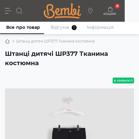
0
кошик
Дівчата
Хлопці
Немовлята
Взуття
Все про товар
Відгуків
Iнформація
0
Штанці дитячі ШР377 Тканина костюмна
Штанці дитячі ШР377 Тканина
костюмна
в наявності