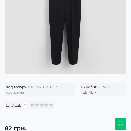
Код товару:
ШР 377 Тканина
Виробник:
ТзОВ
костюмна
«БЕМБІ»
Відгуки:
0
82 грн.