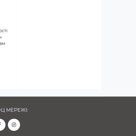
ості
н
там
Ц МЕРЕЖІ: