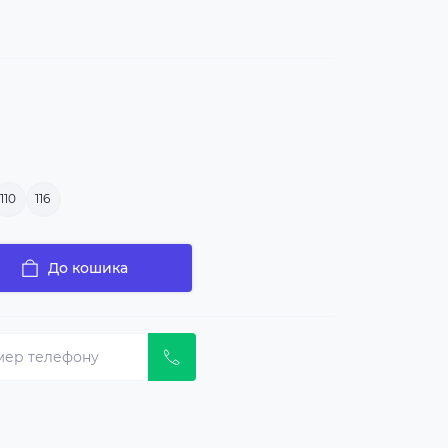
110
116
До кошика