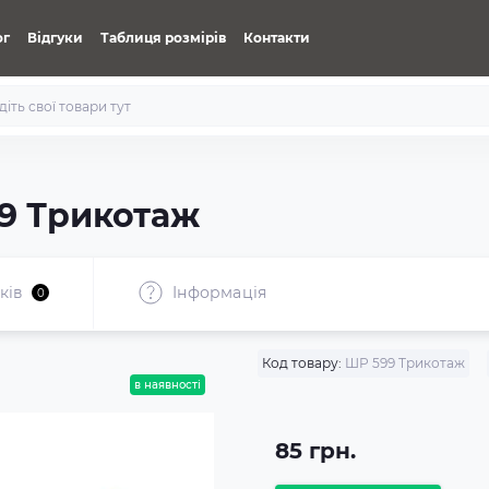
ог
Відгуки
Таблиця розмірів
Контакти
9 Трикотаж
ків
Iнформація
0
Код товару:
ШР 599 Трикотаж
в наявності
85 грн.