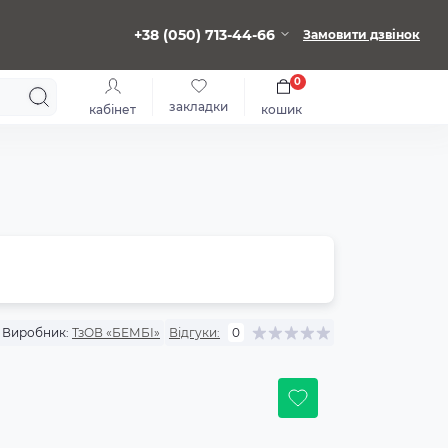
+38 (050) 713-44-66
Замовити дзвінок
0
закладки
кабінет
кошик
Виробник:
ТзОВ «БЕМБІ»
Відгуки:
0