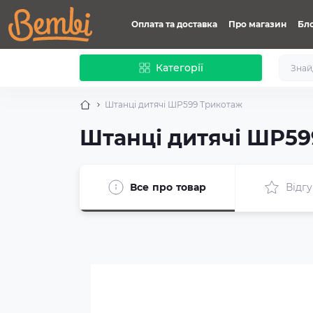
Оплата та доставка
Про магазин
Бл
Категорії
Штанці дитячі ШР599 Трикотаж
Штанці дитячі ШР59
Все про товар
Відгу