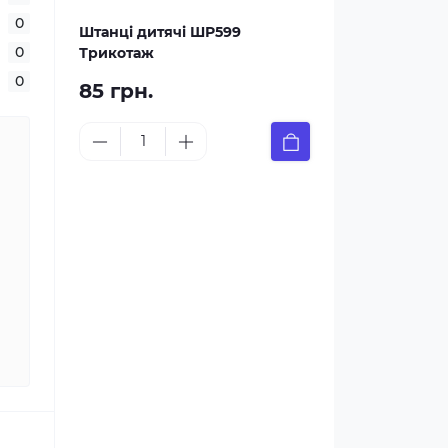
0
Штанці дитячі ШР599
0
Трикотаж
0
85 грн.