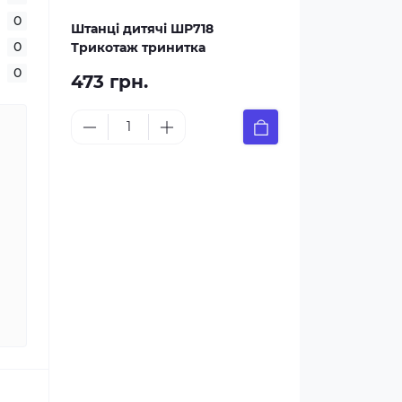
0
Штанці дитячі ШР718
0
Трикотаж тринитка
0
473 грн.