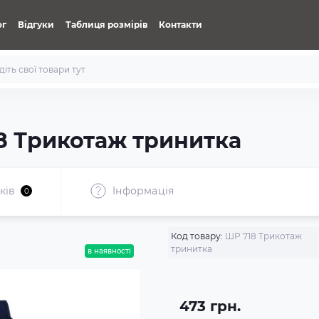
ог
Відгуки
Таблиця розмірів
Контакти
8 Трикотаж тринитка
ків
Iнформація
0
Код товару:
ШР 718 Трикотаж
тринитка
в наявності
473 грн.