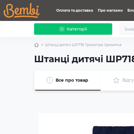
Оплата та доставка
Про магазин
Бл
Категорії
Штанці дитячі ШР718 Трикотаж тринитка
Штанці дитячі ШР71
Все про товар
Відгу