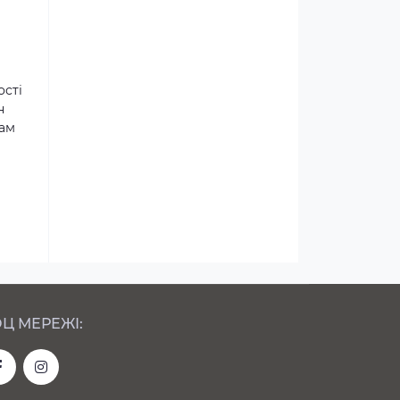
ості
н
там
Ц МЕРЕЖІ: