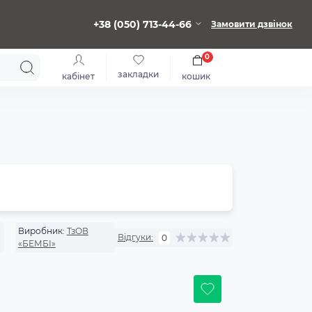
+38 (050) 713-44-66
Замовити дзвінок
0
закладки
кабінет
кошик
Виробник:
ТзОВ
Відгуки:
0
«БЕМБІ»