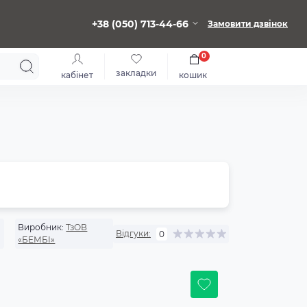
+38 (050) 713-44-66
Замовити дзвінок
0
закладки
кабінет
кошик
Виробник:
ТзОВ
Відгуки:
0
«БЕМБІ»