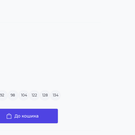
92
98
104
122
128
134
До кошика