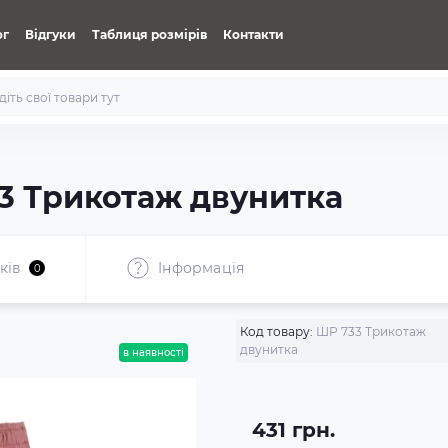
ог
Відгуки
Таблиця розмірів
Контакти
3 Трикотаж двунитка
ків
Iнформація
0
Код товару:
ШР 733 Трикотаж
двунитка
в наявності
431 грн.