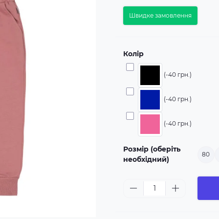
Швидке замовлення
Колір
(-40 грн.)
(-40 грн.)
(-40 грн.)
Розмір (оберіть
80
необхідний)