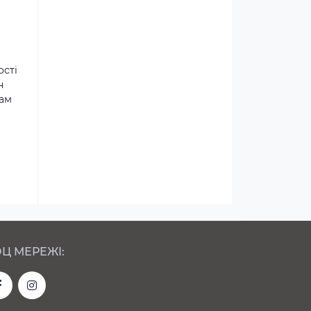
ості
н
там
Ц МЕРЕЖІ: