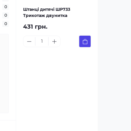
0
Штанці дитячі ШР733
0
Трикотаж двунитка
0
431 грн.