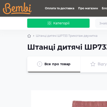
Оплата та доставка
Про магазин
Бл
Категорії
Штанці дитячі ШР733 Трикотаж двунитка
Штанці дитячі ШР73
Все про товар
Відгу