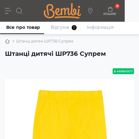
0
кошик
Дівчата
Хлопці
Немовлята
Взуття
Все про товар
Відгуків
Iнформація
0
Штанці дитячі ШР736 Супрем
Штанці дитячі ШР736 Супрем
в наявності