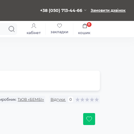
+38 (050) 713-44-66
Замовити дзвінок
0
закладки
кабінет
кошик
иробник:
ТзОВ «БЕМБІ»
Відгуки:
0