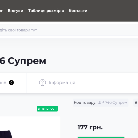
ог
Відгуки
Таблиця розмірів
Контакти
46 Супрем
ків
Iнформація
0
Код товару:
ШР 746 Супрем
В
в наявності
177 грн.