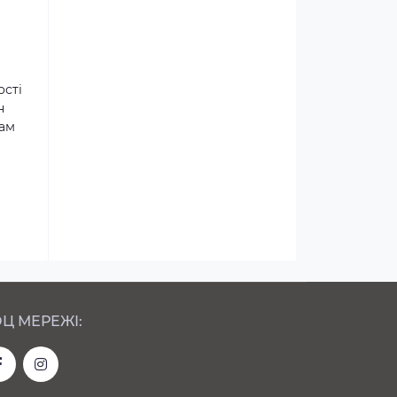
ості
н
там
Ц МЕРЕЖІ: