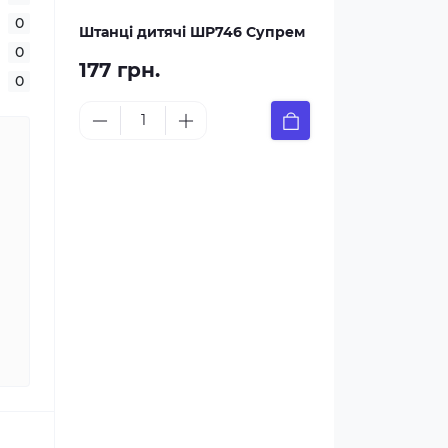
0
Штанці дитячі ШР746 Супрем
0
177 грн.
0