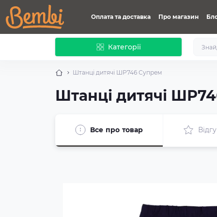
Оплата та доставка
Про магазин
Бл
Категорії
Штанці дитячі ШР746 Супрем
Штанці дитячі ШР7
Все про товар
Відгу