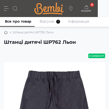
0
кошик
Дівчата
Хлопці
Немовлята
Взуття
Все про товар
Відгуків
Iнформація
0
Штанці дитячі ШР762 Льон
Штанці дитячі ШР762 Льон
в наявності