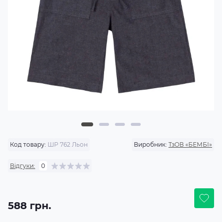
Код товару:
ШР 762 Льон
Виробник:
ТзОВ «БЕМБІ»
Відгуки:
0
588 грн.