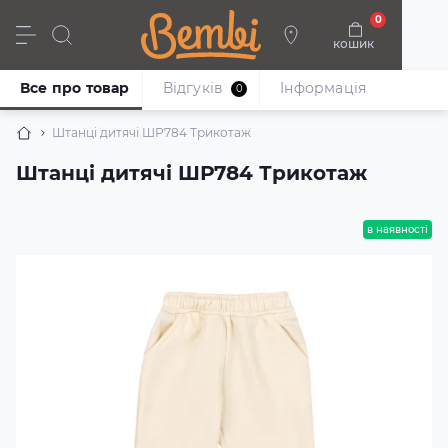
0
кошик
Дівчата
Хлопці
Немовлята
Взуття
Все про товар
Відгуків
Iнформація
0
Штанці дитячі ШР784 Трикотаж
Штанці дитячі ШР784 Трикотаж
в наявності