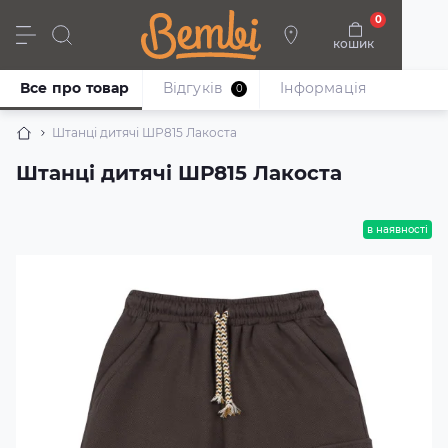
0
кошик
Дівчата
Хлопці
Немовлята
Взуття
Все про товар
Відгуків
Iнформація
0
Штанці дитячі ШР815 Лакоста
Штанці дитячі ШР815 Лакоста
в наявності