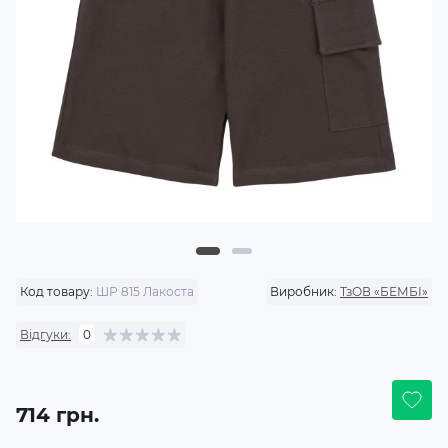
Код товару:
ШР 815 Лакоста
Виробник:
ТзОВ «БЕМБІ»
Відгуки:
0
714 грн.