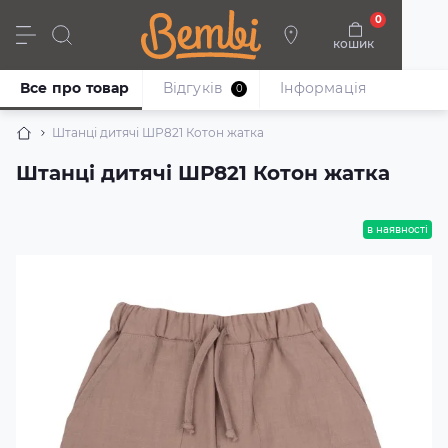
0
кошик
Дівчата
Хлопці
Немовлята
Взуття
Все про товар
Відгуків
Iнформація
0
Штанці дитячі ШР821 Котон жатка
Штанці дитячі ШР821 Котон жатка
в наявності