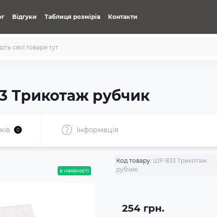
ог
Відгуки
Таблиця розмірів
Контакти
3 Трикотаж рубчик
ків
Iнформація
0
Код товару:
ШР 833 Трикотаж
рубчик
в наявності
254 грн.