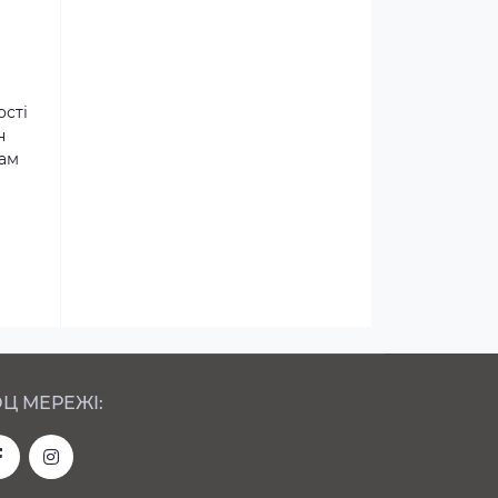
ості
н
там
Ц МЕРЕЖІ: