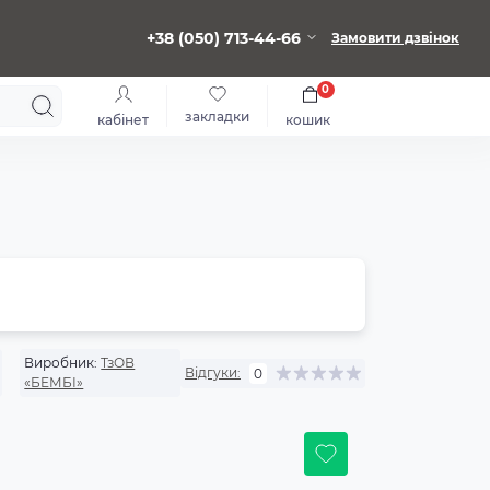
+38 (050) 713-44-66
Замовити дзвінок
0
закладки
кабінет
кошик
Виробник:
ТзОВ
Відгуки:
0
«БЕМБІ»