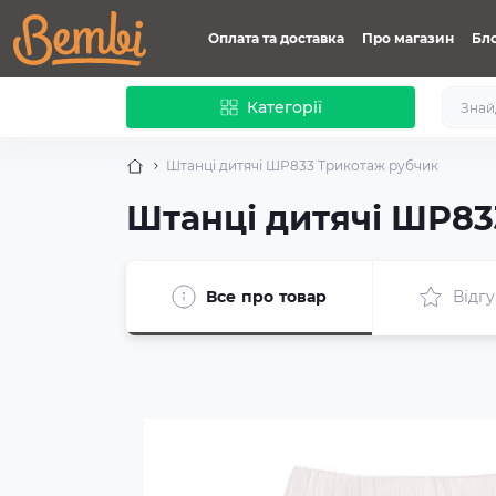
Оплата та доставка
Про магазин
Бл
Категорії
Штанці дитячі ШР833 Трикотаж рубчик
Штанці дитячі ШР83
Все про товар
Відгу