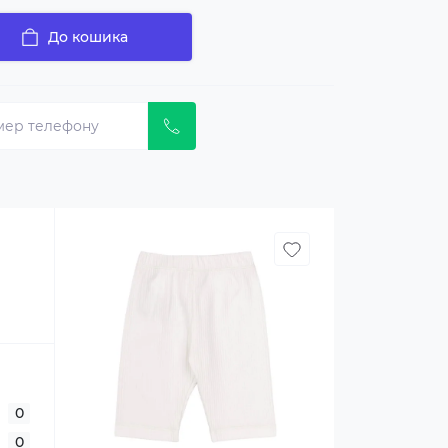
До кошика
0
0