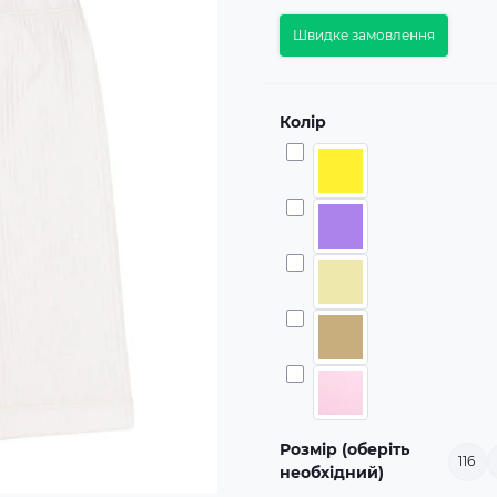
Швидке замовлення
Колір
Розмір (оберіть
116
необхідний)