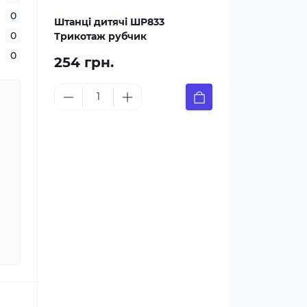
0
Штанці дитячі ШР833
0
Трикотаж рубчик
0
254 грн.