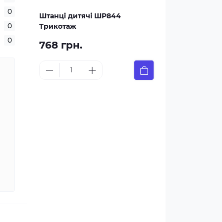
0
Штанці дитячі ШР844
0
Трикотаж
0
768 грн.