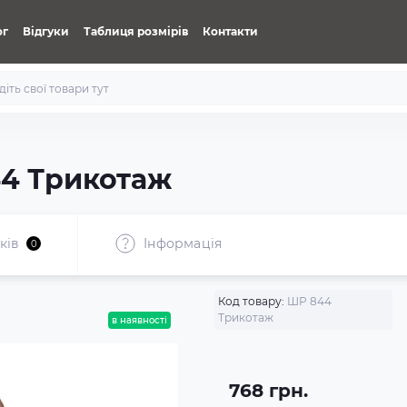
ог
Відгуки
Таблиця розмірів
Контакти
44 Трикотаж
ків
Iнформація
0
Код товару:
ШР 844
Трикотаж
в наявності
768 грн.