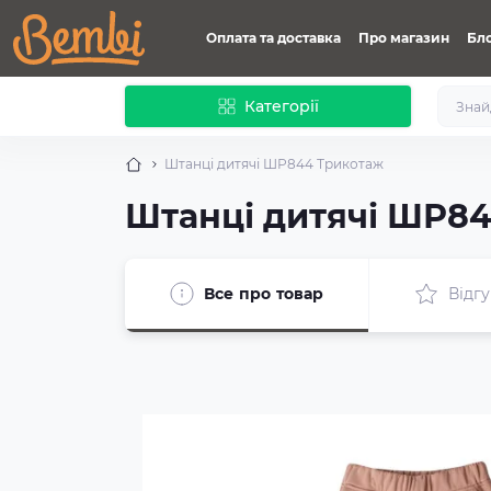
Оплата та доставка
Про магазин
Бл
Категорії
Штанці дитячі ШР844 Трикотаж
Штанці дитячі ШР8
Все про товар
Відгу