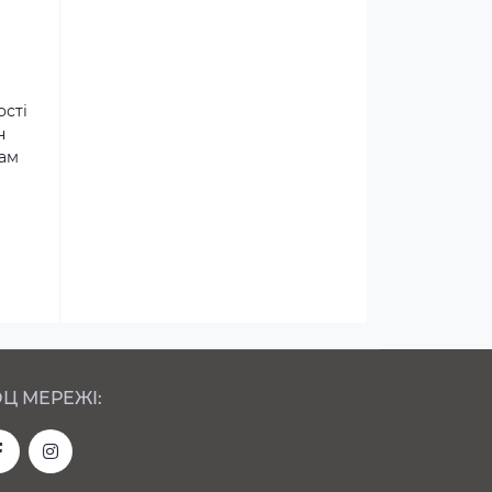
ості
н
там
Ц МЕРЕЖІ: