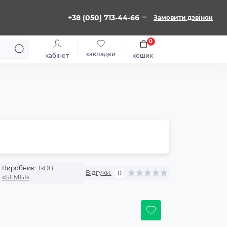
+38 (050) 713-44-66
Замовити дзвінок
0
закладки
кабінет
кошик
Виробник:
ТзОВ
Відгуки:
0
«БЕМБІ»