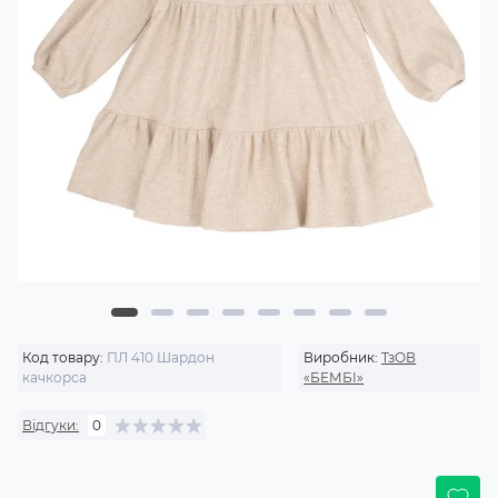
Код товару:
ПЛ 410 Шардон
Виробник:
ТзОВ
качкорса
«БЕМБІ»
Відгуки:
0