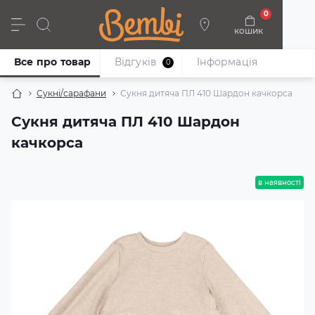
0
кошик
Дівчата
Хлопці
Немовлята
Взуття
Все про товар
Відгуків
Iнформація
0
Сукні/сарафани
Сукня дитяча ПЛ 410 Шардон качкорса
Сукня дитяча ПЛ 410 Шардон
качкорса
в наявності