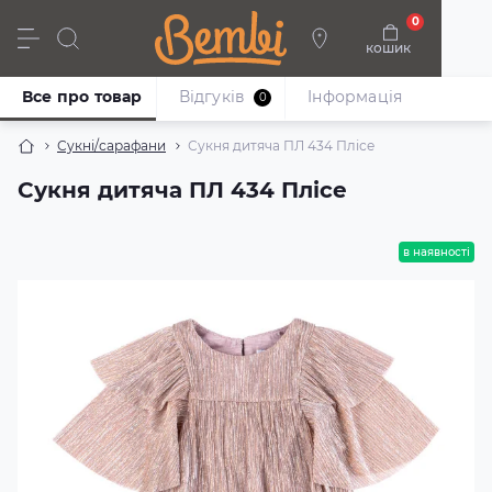
0
кошик
Дівчата
Хлопці
Немовлята
Взуття
Все про товар
Відгуків
Iнформація
0
Сукні/сарафани
Сукня дитяча ПЛ 434 Плісе
Сукня дитяча ПЛ 434 Плісе
в наявності