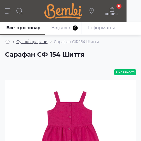
0
кошик
Дівчата
Хлопці
Немовлята
Взуття
Все про товар
Відгуків
Iнформація
0
Сукні/сарафани
Сарафан СФ 154 Шиття
Сарафан СФ 154 Шиття
в наявності