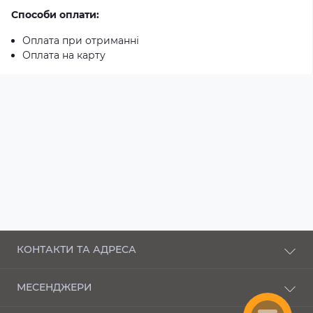
Способи оплати:
Оплата при отриманні
Оплата на карту
КОНТАКТИ ТА АДРЕСА
п-кт Соборності, 43 Луцьк, Волинська область,
МЕСЕНДЖЕРИ
43000