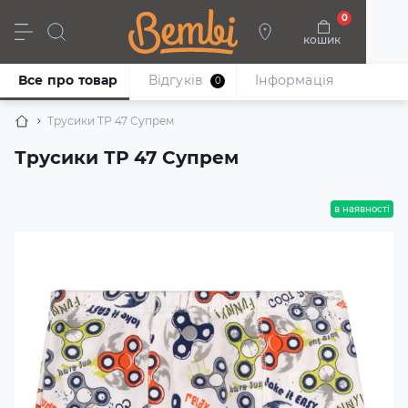
0
кошик
Дівчата
Хлопці
Немовлята
Взуття
Все про товар
Відгуків
Iнформація
0
Трусики ТР 47 Супрем
Трусики ТР 47 Супрем
в наявності