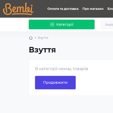
Оплата та доставка
Про магазин
Бл
Категорії
Взуття
Взуття
В категорії немає товарів
Продовжити