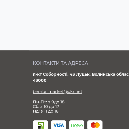
КОНТАКТИ ТА АДРЕСА
п-кт Соборності, 43 Луцьк, Волинська облас
43000
bembi_market@ukr.net
Пн-Пт: з 9до 18
Сб: з 10 до 17
Нд: з 11 до 16