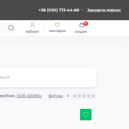
+38 (050) 713-44-66
Замовити дзвінок
0
закладки
кабінет
кошик
ація
иробник:
ТзОВ «БЕМБІ»
Відгуки:
0