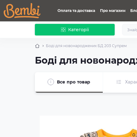
Оплата та доставка
Про магазин
Бл
Категорії
Боді для новонароджених БД 203 Супрем
Боді для новонарод
Все про товар
Хара