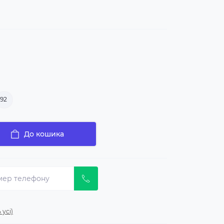
92
До кошика
 усі)