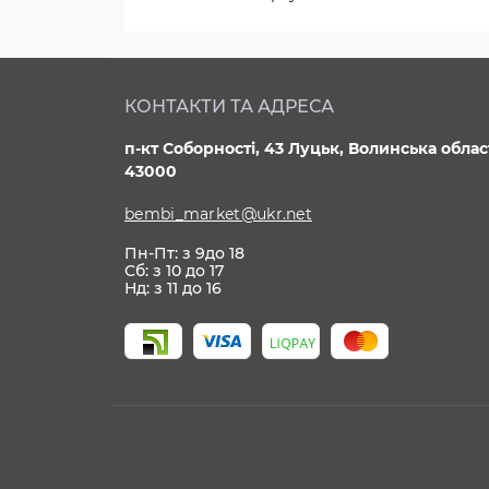
КОНТАКТИ ТА АДРЕСА
п-кт Соборності, 43 Луцьк, Волинська облас
43000
bembi_market@ukr.net
Пн-Пт: з 9до 18
Сб: з 10 до 17
Нд: з 11 до 16