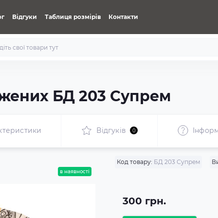
ог
Відгуки
Таблиця розмірів
Контакти
жених БД 203 Супрем
ктеристики
Відгуків
Iнформ
0
Код товару:
БД 203 Супрем
В
в наявності
300 грн.