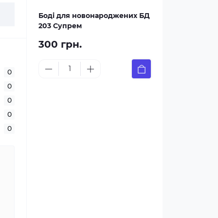
Боді для новонароджених БД
203 Супрем
300 грн.
0
0
0
0
0