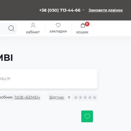
+38 (050) 713-44-66
Замовити дзвінок
0
закладки
кабінет
кошик
MBI
ація
робник:
ТзОВ «БЕМБІ»
Відгуки:
0