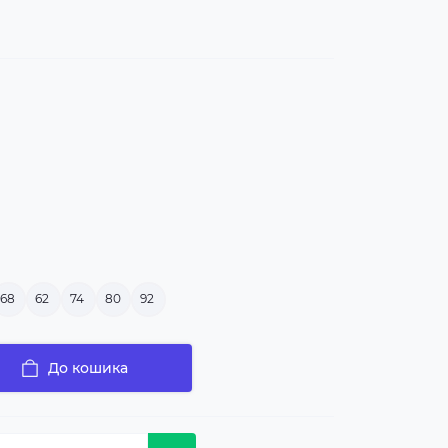
68
62
74
80
92
До кошика