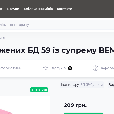
ог
Відгуки
Таблиця розмірів
Контакти
MBI
жених БД 59 із супрему BE
ктеристики
Відгуків
Iнформ
0
Код товару:
БД 59 Супрем
Ви
в наявності
209 грн.