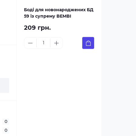
Боді для новонароджених БД
59 із супрему BEMBI
209 грн.
0
0