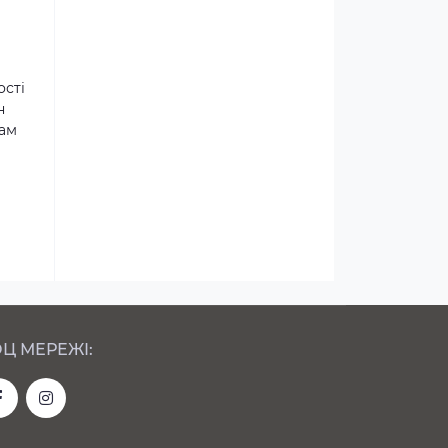
ості
н
там
Ц МЕРЕЖІ: