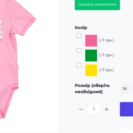
Швидке замовлення
Колір
(-7 грн.)
(-7 грн.)
(-7 грн.)
Розмір (оберіть
56
необхідний)