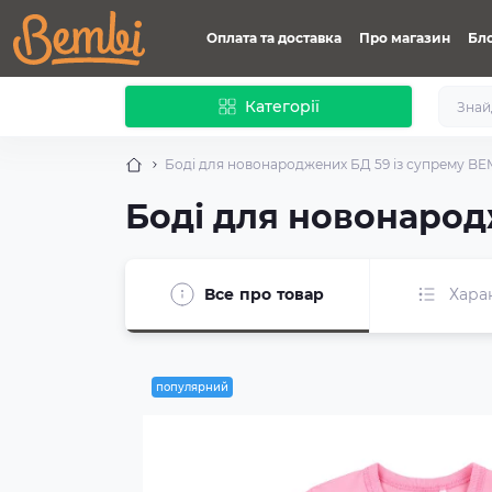
Оплата та доставка
Про магазин
Бл
Категорії
Боді для новонароджених БД 59 із супрему BE
Боді для новонарод
Все про товар
Хара
популярний