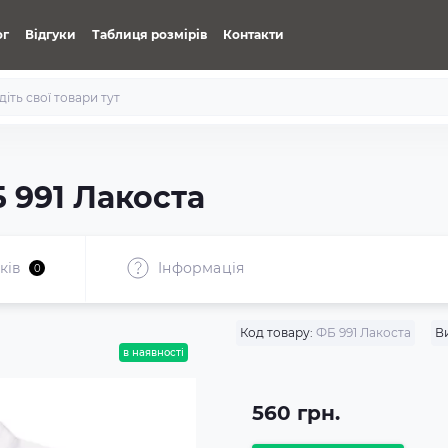
ог
Відгуки
Таблиця розмірів
Контакти
 991 Лакоста
ків
Iнформація
0
Код товару:
ФБ 991 Лакоста
В
в наявності
560 грн.