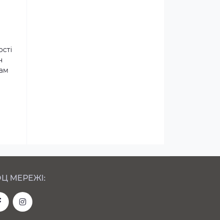
ості
н
там
Ц МЕРЕЖІ: