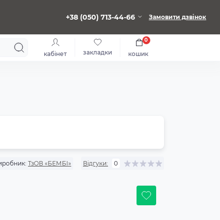
+38 (050) 713-44-66
Замовити дзвінок
0
закладки
кабінет
кошик
иробник:
ТзОВ «БЕМБІ»
Відгуки:
0