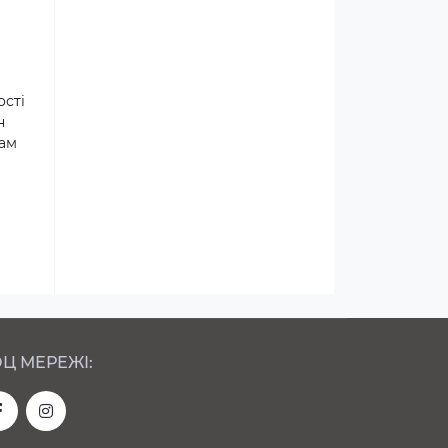
ості
н
там
Ц МЕРЕЖІ: