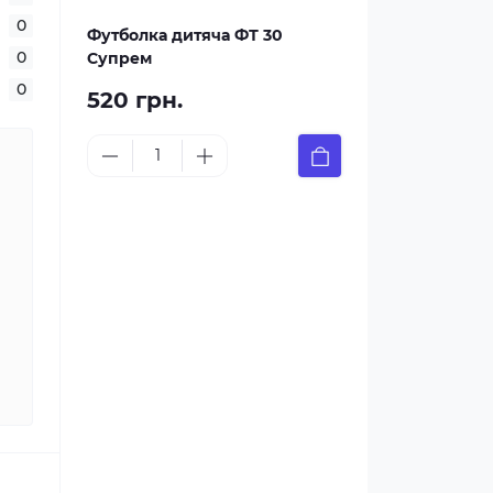
0
Футболка дитяча ФТ 30
0
Супрем
0
520 грн.