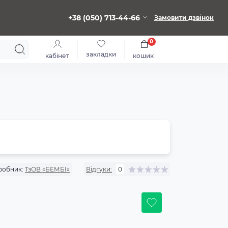
+38 (050) 713-44-66
Замовити дзвінок
0
закладки
кабінет
кошик
робник:
ТзОВ «БЕМБІ»
Відгуки:
0