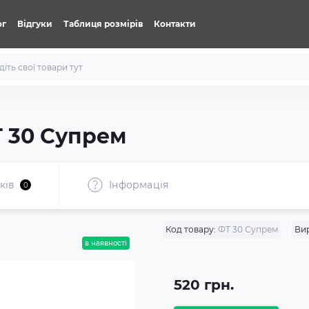
ог
Відгуки
Таблиця розмірів
Контакти
 30 Супрем
ків
Iнформація
0
Код товару:
ФТ 30 Супрем
Ви
в наявності
520 грн.