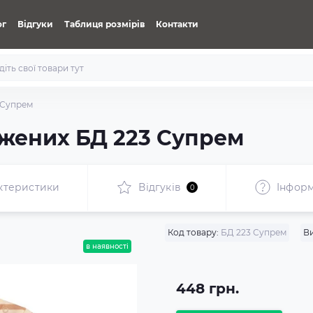
ог
Відгуки
Таблиця розмірів
Контакти
 Супрем
жених БД 223 Супрем
ктеристики
Відгуків
Iнформ
0
Код товару:
БД 223 Супрем
В
в наявності
448 грн.