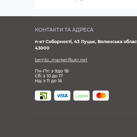
КОНТАКТИ ТА АДРЕСА
п-кт Соборності, 43 Луцьк, Волинська облас
43000
bembi_market@ukr.net
Пн-Пт: з 9до 18
Сб: з 10 до 17
Нд: з 11 до 16