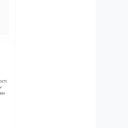
ості
н
там