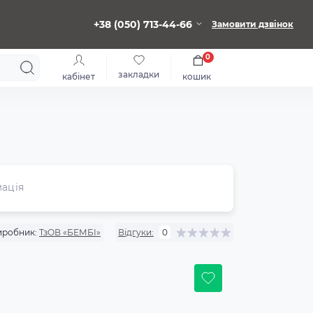
+38 (050) 713-44-66
Замовити дзвінок
0
закладки
кабінет
кошик
ація
иробник:
ТзОВ «БЕМБІ»
Відгуки:
0