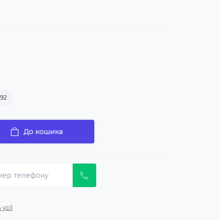
92
До кошика
 усі)