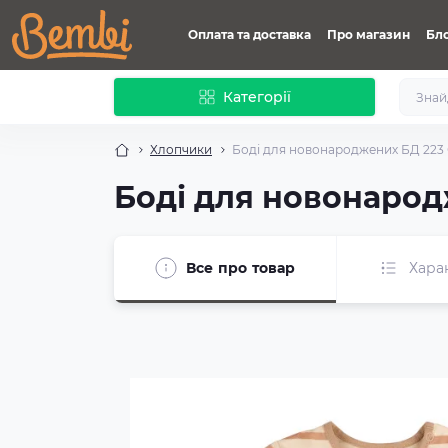
Оплата та доставка
Про магазин
Бл
Категорії
Хлопчики
Боді для новонароджених БД 223
Боді для новонарод
Все про товар
Хара