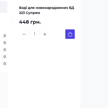
Боді для новонароджених БД
223 Супрем
448 грн.
0
0
0
0
0