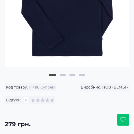
Код товару:
ГФ 118 Супрем
Виробник:
ТзОВ «БЕМБІ»
Відгуки:
0
279 грн.