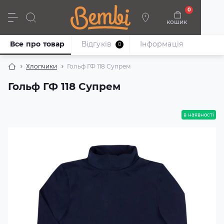
0
кошик
Дівчата
Хлопці
Немовлята
Взуття
Все про товар
Відгуків
Iнформація
0
Хлопчики
Гольф ГФ 118 Супрем
Гольф ГФ 118 Супрем
в наявності