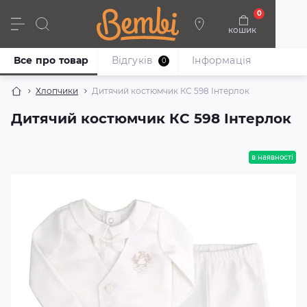
0
кошик
Дівчата
Хлопці
Немовлята
Взуття
Все про товар
Відгуків
Iнформація
0
Хлопчики
Дитячий костюмчик КС 598 Інтерлок
Дитячий костюмчик КС 598 Інтерлок
в наявності