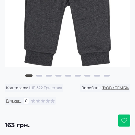
Код товару:
ШР 522 Трикотаж
Виробник:
ТзОВ «БЕМБІ»
Відгуки:
0
163 грн.