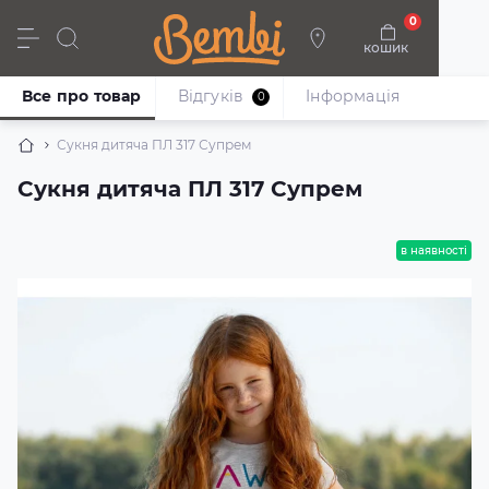
0
кошик
Дівчата
Хлопці
Немовлята
Взуття
Все про товар
Відгуків
Iнформація
0
Сукня дитяча ПЛ 317 Супрем
Сукня дитяча ПЛ 317 Супрем
в наявності