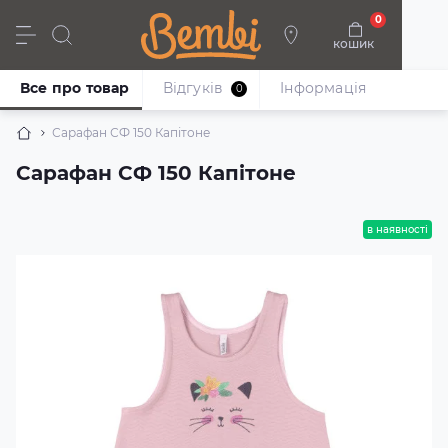
0
кошик
Дівчата
Хлопці
Немовлята
Взуття
Все про товар
Відгуків
Iнформація
0
Сарафан СФ 150 Капітоне
Сарафан СФ 150 Капітоне
в наявності