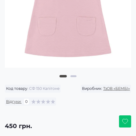
Код товару:
СФ 150 Капітоне
Виробник:
ТзОВ «БЕМБІ»
Відгуки:
0
450 грн.