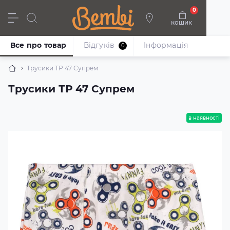
0
кошик
Дівчата
Хлопці
Немовлята
Взуття
Все про товар
Відгуків
Iнформація
0
Трусики ТР 47 Супрем
Трусики ТР 47 Супрем
в наявності