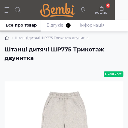
0
кошик
Дівчата
Хлопці
Немовлята
Взуття
Все про товар
Відгуків
Iнформація
0
Штанці дитячі ШР775 Трикотаж двунитка
Штанці дитячі ШР775 Трикотаж
двунитка
в наявності