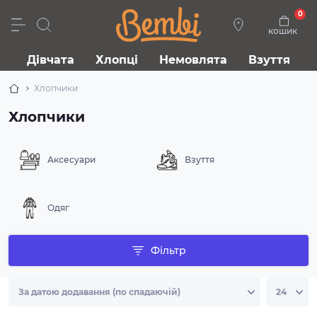
0
кошик
Дівчата
Хлопці
Немовлята
Взуття
Хлопчики
Хлопчики
Аксесуари
Взуття
Одяг
Фільтр