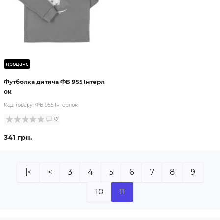
продано
Футболка дитяча ФБ 955 Інтерл
ок
Код товару:
ФБ 955 Інтерлок
0
341 грн.
|<
<
3
4
5
6
7
8
9
10
11