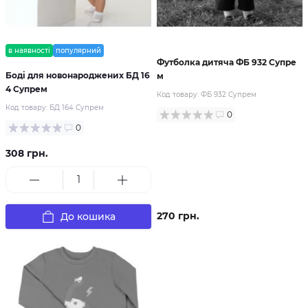
в наявності
популярний
Футболка дитяча ФБ 932 Супре
Боді для новонароджених БД 16
м
4 Супрем
Код товару:
ФБ 932 Супрем
Код товару:
БД 164 Супрем
0
0
308 грн.
270 грн.
До кошика