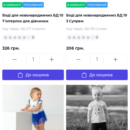
в наявності
популярний
в наявності
популярний
Боді для новонароджених БД 10
Боді для новонароджених БД 19
7 Інтерлок для дівчинки
3 Супрем
Код товару:
БД 107 Інтерлок
Код товару:
БД 193 Супрем
0
0
326 грн.
206 грн.
До кошика
До кошика